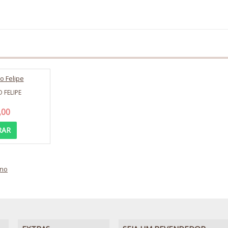
 FELIPE
,00
RAR
no