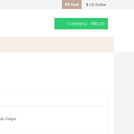
R$ Real
$ US Dollar
0 item(ns) - R$0,00
ão Felipe