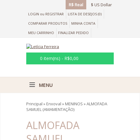
R$ Real
$ US Dollar
LOGIN
ou
REGISTRAR
LISTA DE DESEJOS (0)
COMPARAR PRODUTOS
MINHA CONTA
MEU CARRINHO
FINALIZAR PEDIDO
0 item(ns) - R$0,00
MENU
Principal
»
Enxoval
»
MENINOS
»
ALMOFADA
SAMUEL (AMAMENTAÇÃO)
ALMOFADA
SAMUEL