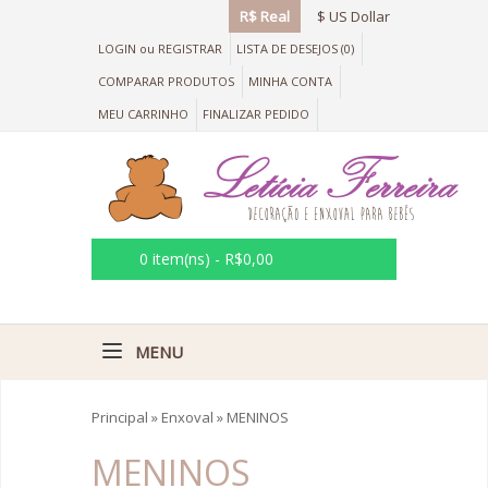
R$ Real
$ US Dollar
LOGIN
ou
REGISTRAR
LISTA DE DESEJOS (0)
COMPARAR PRODUTOS
MINHA CONTA
MEU CARRINHO
FINALIZAR PEDIDO
0 item(ns) - R$0,00
MENU
Principal
»
Enxoval
»
MENINOS
MENINOS