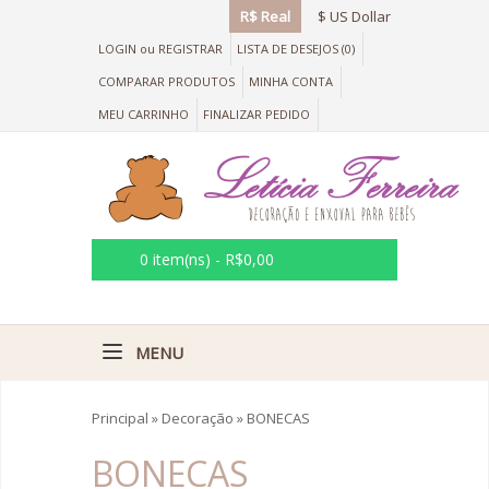
R$ Real
$ US Dollar
LOGIN
ou
REGISTRAR
LISTA DE DESEJOS (0)
COMPARAR PRODUTOS
MINHA CONTA
MEU CARRINHO
FINALIZAR PEDIDO
0 item(ns) - R$0,00
MENU
Principal
»
Decoração
»
BONECAS
BONECAS